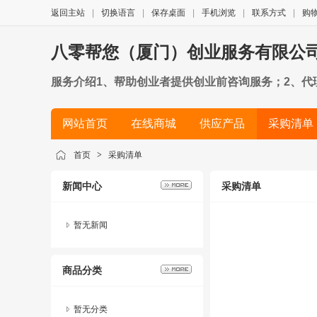
返回主站
|
切换语言
|
保存桌面
|
手机浏览
|
联系方式
|
购
八零帮您（厦门）创业服务有限公
服务介绍1、帮助创业者提供创业前咨询服务；2、代
提供企业网站建设，APP建设，微信官网建设；6、
网站首页
在线商城
供应产品
采购清单
9、企业法律顾问。
简历
首页
>
采购清单
新闻中心
采购清单
暂无新闻
商品分类
暂无分类