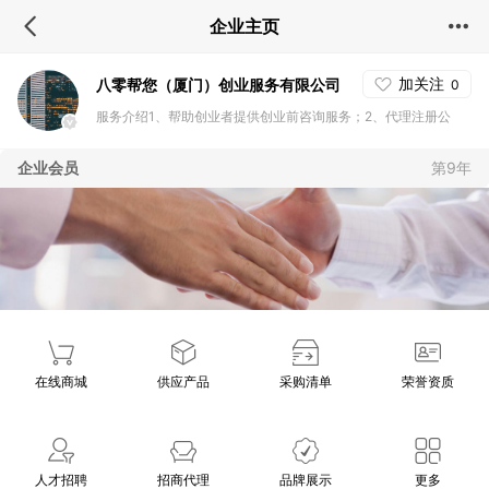
企业主页
加关注
八零帮您（厦门）创业服务有限公司
0
服务介绍1、帮助创业者提供创业前咨询服务；2、代理注册公
司，及税务申报；3、代理企业品牌建设，知识产权相关咨询服
企业会员
第9年
务；4、检验报告，条形码，二维码制作；5、提供企业网站建
设，APP建设，微信官网建设；6、企业网络信息发布及推广服
务；7、企业形象VI设计，广告图册设计制作；8、企业投融资，
天使投资，股权众筹融资；9、企业法律顾问。
在线商城
供应产品
采购清单
荣誉资质
人才招聘
招商代理
品牌展示
更多